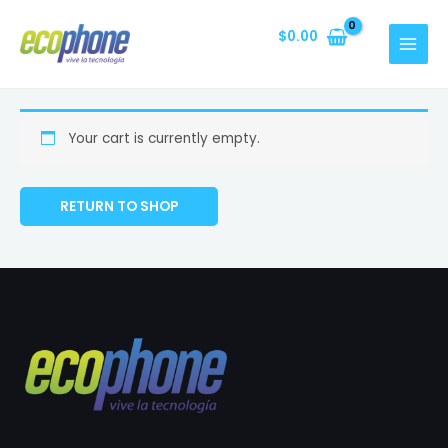
Ir
al
$
0.00
MAIN
contenido
MENU
Your cart is currently empty.
RETURN TO SHOP